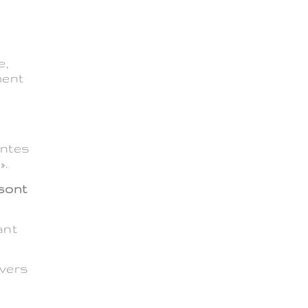
e,
ment
entes
».
sont
ant
 vers