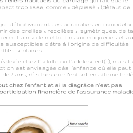
 reliefs habituels du cartilage
qui fait que le
aspect trop lisse, comme « déplissé » (défaut de
riger définitivement ces anomalies en remodelan
ir des oreilles « recollées », symétriques, de tai
e permet ainsi de mettre fin aux moqueries et a
susceptibles d’être à l’origine de difficultés
lits scolaires.
éalisée chez l’adulte ou l’adolescent(e), mais l
ction est envisagée dès l’enfance où elle peut 
 de 7 ans, dès lors que l’enfant en affirme le dé
ut chez l’enfant et si la disgrâce n’est pas
participation financière de l’assurance maladie