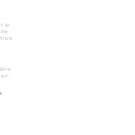
t le
lle
utres
a
être
sir.
.