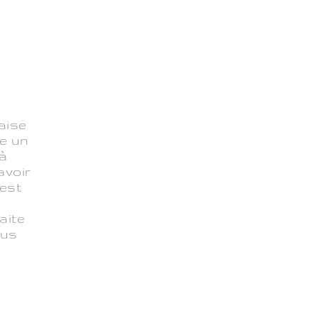
aise
me un
 à
avoir
 est
aite
lus