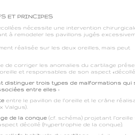
FS ET PRINCIPES
écollées nécessite une intervention chirurgical
isant à remodeler les pavillons jugés excessive
ment réalisée sur les deux oreilles, mais peut
e de corriger les anomalies du cartilage prés
’oreille et responsables de son aspect «décollé
distinguer trois types de malformations qui 
ociées entre elles :
te
entre le pavillon de l’oreille et le crâne réalis
ix Valgus).
lage de la conque
(cf. schéma) projetant l’oreille
’aspect décollé (hypertrophie de la conque).