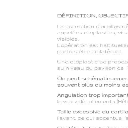
DÉFINITION, OBJECTI
La correction d’oreilles d
appelée « otoplastie », v
visibles.
L’opération est habituelle
parfois être unilatérale.
Une otoplastie se propos
au niveau du pavillon de l
On peut schématiquement 
souvent plus ou moins ass
Angulation trop importan
le vrai « décollement » (Hél
Taille excessive du carti
l’avant, ce qui accentue l