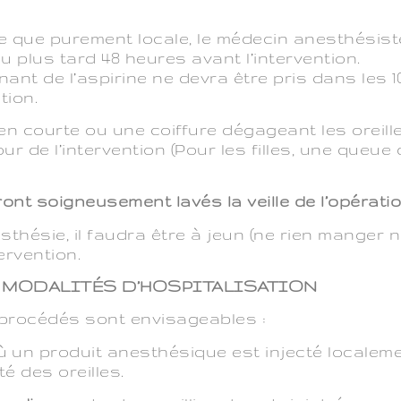
e que purement locale, le médecin anesthésist
u plus tard 48 heures avant l’intervention.
t de l’aspirine ne devra être pris dans les 1
tion.
n courte ou une coiffure dégageant les oreill
ur de l’intervention (Pour les filles, une queue
.
ont soigneusement lavés la veille de l’opératio
thésie, il faudra être à jeun (ne rien manger n
ervention.
T MODALITÉS D’HOSPITALISATION
 procédés sont envisageables :
où un produit anesthésique est injecté localem
té des oreilles.