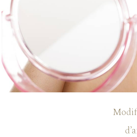
Modif
d’a