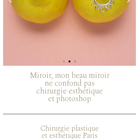
Miroir, mon beau miroir
SEINS
ne confond pas
chirurgie esthétique
L'Art de
et photoshop
presser
vos
Chirurgie plastique
préjugés !
et esthétique Paris