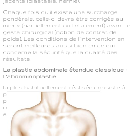
jacents (diastasis, hernie).
Chaque fois qu’il existe une surcharge
pondérale, celle-ci devra être corrigée au
mieux (partiellement ou totalement) avant le
geste chirurgical (notion de contrat de
poids). Les conditions de l’intervention en
seront meilleures aussi bien en ce qui
concerne la sécurité que la qualité des
résultats.
La plastie abdominale étendue classique :
L’abdominoplastie
la plus habituellement réalisée consiste à
pratiquer l’ablation d’un large fuseau de
peau, correspondant à tout ou partie de la
région située entre l’ombilic et le pubis,
selon un dessin adapté aux lésions.