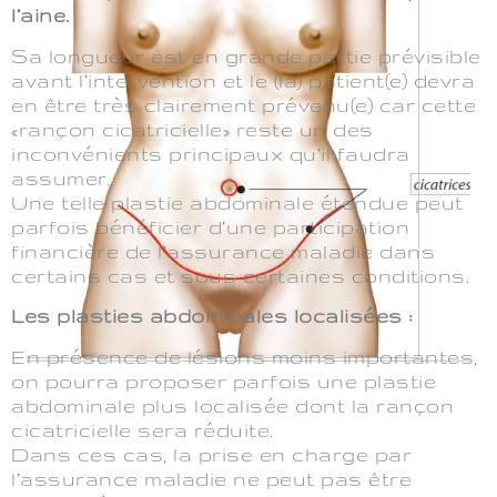
l’aine.
Sa longueur est en grande partie prévisible
avant l’intervention et le (la) patient(e) devra
en être très clairement prévenu(e) car cette
«rançon cicatricielle» reste un des
inconvénients principaux qu’il faudra
assumer.
Une telle plastie abdominale étendue peut
parfois bénéficier d’une participation
financière de l’assurance maladie dans
certains cas et sous certaines conditions.
Les plasties abdominales localisées :
En présence de lésions moins importantes,
on pourra proposer parfois une plastie
abdominale plus localisée dont la rançon
cicatricielle sera réduite.
Dans ces cas, la prise en charge par
l’assurance maladie ne peut pas être