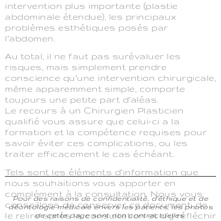
intervention plus importante (plastie
abdominale étendue), les principaux
problèmes esthétiques posés par
l’abdomen.
Au total, il ne faut pas surévaluer les
risques, mais simplement prendre
conscience qu’une intervention chirurgicale,
même apparemment simple, comporte
toujours une petite part d’aléas.
Le recours à un Chirurgien Plasticien
qualifié vous assure que celui-ci a la
formation et la compétence requises pour
savoir éviter ces complications, ou les
traiter efficacement le cas échéant.
Tels sont les éléments d’information que
nous souhaitions vous apporter en
complément à la consultation. Nous vous
Pour des raisons de confidentialité, d’éthique et de
conseillons de conserver ce document, de
déontologie médicale envers les patients, les photos
le relire après la consultation et d’y réfléchir
de cette page sont non contractuelles