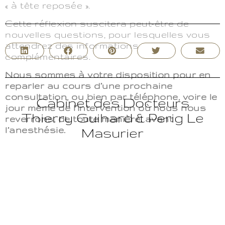
« à tête reposée ».
Cette réflexion suscitera peut-être de
nouvelles questions, pour lesquelles vous
attendrez des informations
complémentaires.
Nous sommes à votre disposition pour en
reparler au cours d’une prochaine
consultation, ou bien par téléphone, voire le
Cabinet des Docteurs
jour même de l’intervention où nous nous
Thierry Guihard & Perig Le
reverrons, de toute manière, avant
l’anesthésie.
Masurier