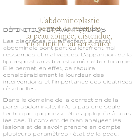
L'abdominoplastie
permet de retendre
DÉFINITION ET AVANT-PROPOS
la peau abîmée, distendue,
Les disgrâces qui affectent la paroi
cicatricielle ou vergeturée
abdominale sont particulièrement mal
ressenties et mal vécues. L’apparition de la
lipoaspiration a transformé cette chirurgie.
Elle permet, en effet, de réduire
considérablement la lourdeur des
interventions et l’importance des cicatrices
résiduelles.
Dans le domaine de la correction de la
paroi abdominale, il n’y a pas une seule
technique qui puisse être appliquée à tous
les cas. Il convient de bien analyser les
lésions et de savoir prendre en compte
plusieurs paramètres : état de la peau,